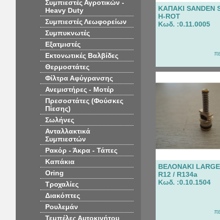
Συμπιεστές Αγροτικών -
ΚΑΠΑΚΙ SANDEN 
Heavy Duty
H-ROT
Συμπιεστές Λεωφορείων
Κωδ. :0.11.0005
Συμπυκνωτές
Εξατμιστές
π
Εκτονωτικές Βαλβίδες
Θερμοστάτες
Φίλτρα Αφύγρανσης
Ανεμιστήρες - Μοτέρ
Πρεσοστάτες (Φούσκες
Πίεσης)
Σωλήνες
Ανταλλακτικά
Συμπιεστών
Ρακόρ - Άκρα - Τάπες
Καπάκια
ΒΕΛΟΝΑΚΙ LARGE
Oring
R12 / R134a
Κωδ. :0.10.1504
Τροχαλίες
Διακόπτες
Ρουλεμάν
π
Τεμπέλες Αυτοκινήτου