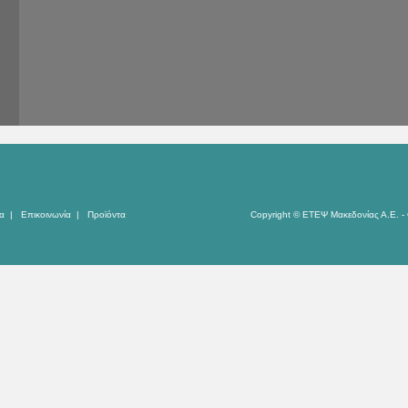
α
|
Επικοινωνία
|
Προϊόντα
Copyright © ΕΤΕΨ Μακεδονίας Α.Ε. - 