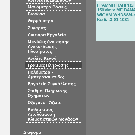
Ανιχνευτές Διαρροών
ΓΡΑΜΜΗ ΠΛΗΡΩΣ
Μανόμετρα Βάσεις
150Mmm ΜΕ ΒΑΝΑ
Βανάκια
WIGAM V/HDSS/4-
Κωδ. :3.01.1031
Θερμόμετρα
Ζυγαριές
π
Διάφορα Εργαλεία
Μονάδες Ανάκτησης -
Ανακύκλωσης -
Πλυσίματος
Αντλίες Κενού
Γραμμές Πλήρωσης
Πολύμετρα -
Αμπεροτσιμπίδες
Εργαλεία Συγκόλλησης
Σταθμοί Πλήρωσης
Οχημάτων
Οξυγόνο - Άζωτο
Καθαρισμός -
Απολύμανση
Κλιματιστικών Μονάδων
Διάφορα