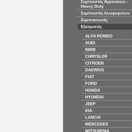
Συμπιεστές Αγροτικών -
Heavy Duty
Συμπιεστές Λεωφορείων
Συμπυκνωτές
Εξατμιστές
ALFA ROMEO
AUDI
BMW
CHRYSLER
CITROEN
DAEWOO
FIAT
FORD
HONDA
HYUNDAI
JEEP
KIA
LANCIA
MERCEDES
MITSUBISHI