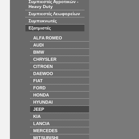
Συμπιεστές Αγροτικών -
Heavy Duty
Συμπιεστές Λεωφορείων
Συμπυκνωτές
Εξατμιστές
ALFA ROMEO
AUDI
BMW
CHRYSLER
CITROEN
DAEWOO
FIAT
FORD
HONDA
HYUNDAI
JEEP
KIA
LANCIA
MERCEDES
MITSUBISHI