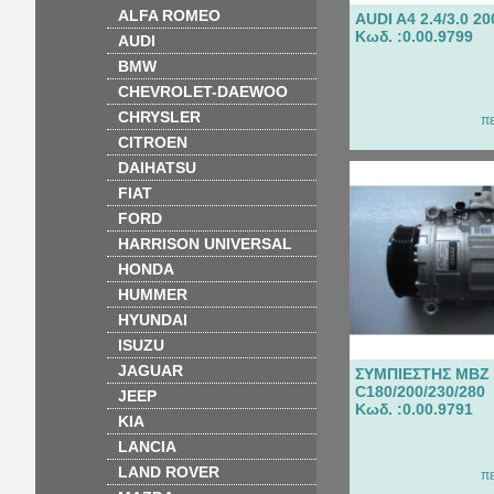
ALFA ROMEO
AUDI A4 2.4/3.0 2
Κωδ. :0.00.9799
AUDI
BMW
CHEVROLET-DAEWOO
CHRYSLER
π
CITROEN
DAIHATSU
FIAT
FORD
HARRISON UNIVERSAL
HONDA
HUMMER
HYUNDAI
ISUZU
JAGUAR
ΣΥΜΠΙΕΣΤΗΣ MBZ 
C180/200/230/280
JEEP
Κωδ. :0.00.9791
KIA
LANCIA
LAND ROVER
π