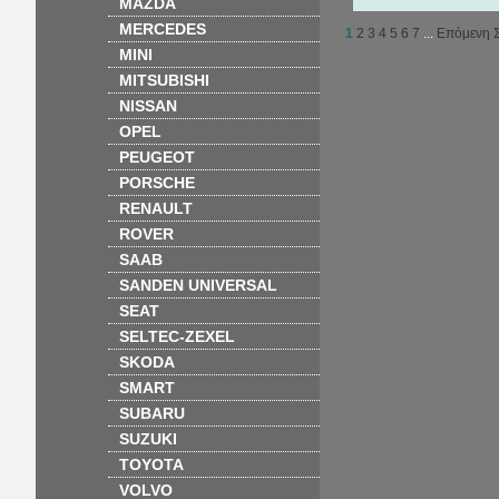
MAZDA
MERCEDES
1
2
3
4
5
6
7
...
Επόμενη Σ
MINI
MITSUBISHI
NISSAN
OPEL
PEUGEOT
PORSCHE
RENAULT
ROVER
SAAB
SANDEN UNIVERSAL
SEAT
SELTEC-ZEXEL
SKODA
SMART
SUBARU
SUZUKI
TOYOTA
VOLVO