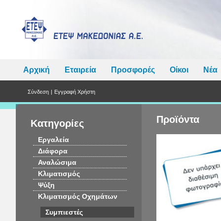
Αρχική
Εταιρεία
Προσφορές
Οίκοι
Νέα
Σύνδεση
|
Εγγραφή Χρήστη
Προϊόντα
Κατηγορίες
Εργαλεία
Διάφορα
Αναλώσιμα
Κλιματισμός
Ψύξη
Κλιματισμός Οχημάτων
Συμπιεστές