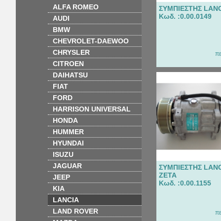
ALFA ROMEO
ΣΥΜΠΙΕΣΤΗΣ LANC
Κωδ. :0.00.0149
AUDI
BMW
CHEVROLET-DAEWOO
CHRYSLER
π
CITROEN
DAIHATSU
FIAT
FORD
HARRISON UNIVERSAL
HONDA
HUMMER
HYUNDAI
ISUZU
JAGUAR
ΣΥΜΠΙΕΣΤΗΣ LAN
ZETA
JEEP
Κωδ. :0.00.1155
KIA
LANCIA
LAND ROVER
π