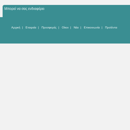
Μπορεί να σας ενδιαφέρει
Αρχική
|
Εταιρεία
|
Προσφορές
|
Οίκοι
|
Νέα
|
Επικοινωνία
|
Προϊόντα