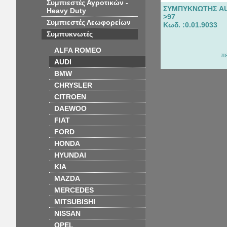
Συμπιεστές Αγροτικών -
ΣΥΜΠΥΚΝΩΤΗΣ AU
Heavy Duty
>97
Συμπιεστές Λεωφορείων
Κωδ. :0.01.9033
Συμπυκνωτές
ALFA ROMEO
π
AUDI
BMW
CHRYSLER
CITROEN
DAEWOO
FIAT
FORD
HONDA
HYUNDAI
KIA
MAZDA
MERCEDES
MITSUBISHI
NISSAN
OPEL