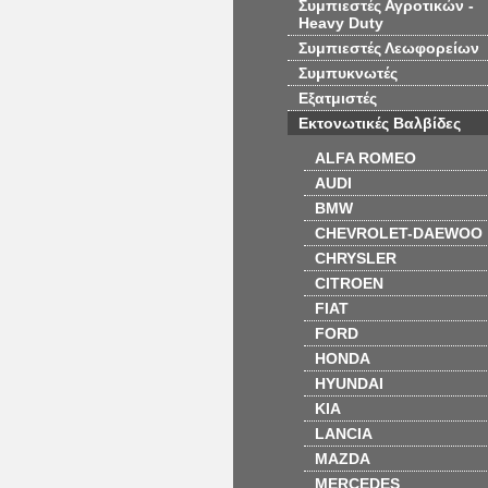
Συμπιεστές Αγροτικών -
Heavy Duty
Συμπιεστές Λεωφορείων
Συμπυκνωτές
Εξατμιστές
Εκτονωτικές Βαλβίδες
ALFA ROMEO
AUDI
BMW
CHEVROLET-DAEWOO
CHRYSLER
CITROEN
FIAT
FORD
HONDA
HYUNDAI
KIA
LANCIA
MAZDA
MERCEDES