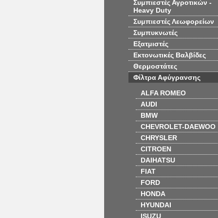
Συμπιεστές Αγροτικών -
Heavy Duty
Συμπιεστές Λεωφορείων
Συμπυκνωτές
Εξατμιστές
Εκτονωτικές Βαλβίδες
Θερμοστάτες
Φίλτρα Αφύγρανσης
ALFA ROMEO
AUDI
BMW
CHEVROLET-DAEWOO
CHRYSLER
CITROEN
DAIHATSU
FIAT
FORD
HONDA
HYUNDAI
ISUZU