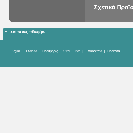
Σχετικά Προϊ
Μπορεί να σας ενδιαφέρει
Αρχική
|
Εταιρεία
|
Προσφορές
|
Οίκοι
|
Νέα
|
Επικοινωνία
|
Προϊόντα