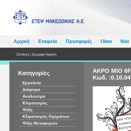
Αρχική
Εταιρεία
Προσφορές
Οίκοι
Νέα
Σύνδεση
|
Εγγραφή Χρήστη
ΑΚΡΟ MIO 6F
Κατηγορίες
Κωδ. :0.10.04
Εργαλεία
Διάφορα
Αναλώσιμα
Κλιματισμός
Ψύξη
Κλιματισμός Οχημάτων
Ψύξη Μεταφορών