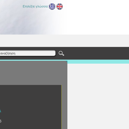
Επιλέξτε γλώσσα:
A
6