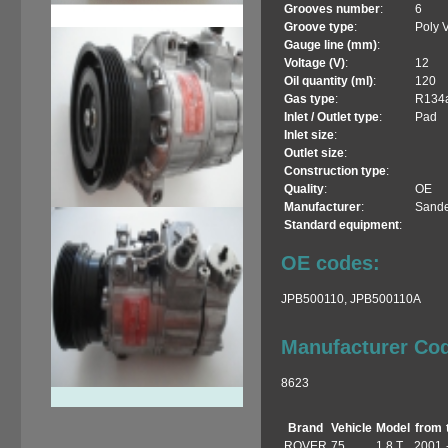
Grooves number
:
6
Groove type
:
Poly 
Gauge line (mm)
:
Voltage (V)
:
12
Oil quantity (ml)
:
120
Gas type
:
R134
Inlet / Outlet type
:
Pad
Inlet size
:
Outlet size
:
Construction type
:
Quality
:
OE
Manufacturer
:
Sand
Standard equipment
:
OE codes:
JPB500110,
JPB500110A
Manufacturer Co
8623
Brand
Vehicle
Model
from
ROVER
75
1.8 T
2001